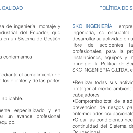
A CALIDAD
POLÍTICA DE 
 de ingeniería, montaje y
SKC
INGENIERÍA
empre
ndustrial del Ecuador, que
ingeniería, se encuentr
os en un Sistema de Gestión
desarrollar su actividad en 
libre de accidentes l
profesionales, para la pr
nes conformamos
instalaciones, equipos y
principio, la Política de 
SKC INGENIERIA C.LTDA. es
 mediante el cumplimiento de
 los clientes y de las partes
•Realizar todas sus acti
proteger al medio ambiente
trabajadores.
 aplicable.
•Compromiso total de la adm
prevención de riesgos par
mente especializado y en
enfermedades ocupacionale
ar un avance profesional
•Crear las condiciones nec
 equipo.
continuidad del Sistema 
Ocupacional.