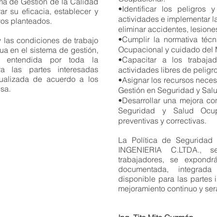
ema de Gestión de la Calidad
•Identificar los peligros
ar su eficacia, establecer y
actividades e implementar 
vos planteados.
eliminar accidentes, lesion
•Cumplir la normativa téc
y las condiciones de trabajo
Ocupacional y cuidado del
ua en el sistema de gestión,
y entendida por toda la
•Capacitar a los trabaja
a las partes interesadas
actividades libres de peligro
tualizada de acuerdo a los
•Asignar los recursos neces
esa.
Gestión en Seguridad y Sal
•Desarrollar una mejora co
Seguridad y Salud Ocup
preventivas y correctivas.
La Política de Seguridad
INGENIERIA C.LTDA., s
trabajadores, se expondr
documentada, integrad
disponible para las partes
mejoramiento continuo y ser